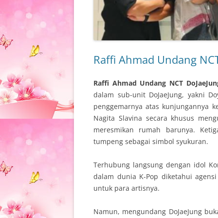
Raffi Ahmad Undang NC
Raffi Ahmad Undang NCT DoJaeJu
dalam sub-unit DoJaeJung, yakni 
penggemarnya atas kunjungannya ke
Nagita Slavina secara khusus me
meresmikan rumah barunya. Ketig
tumpeng sebagai simbol syukuran.
Terhubung langsung dengan idol Kor
dalam dunia K-Pop diketahui agensi 
untuk para artisnya.
Namun, mengundang DoJaeJung bukan