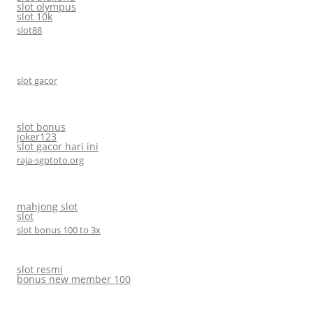
slot olympus
slot 10k
slot88
slot gacor
slot bonus
joker123
slot gacor hari ini
raja-sgptoto.org
mahjong slot
slot
slot bonus 100 to 3x
slot resmi
bonus new member 100