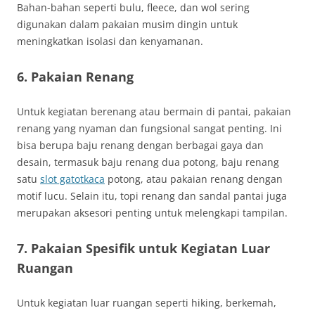
Bahan-bahan seperti bulu, fleece, dan wol sering
digunakan dalam pakaian musim dingin untuk
meningkatkan isolasi dan kenyamanan.
6. Pakaian Renang
Untuk kegiatan berenang atau bermain di pantai, pakaian
renang yang nyaman dan fungsional sangat penting. Ini
bisa berupa baju renang dengan berbagai gaya dan
desain, termasuk baju renang dua potong, baju renang
satu
slot gatotkaca
potong, atau pakaian renang dengan
motif lucu. Selain itu, topi renang dan sandal pantai juga
merupakan aksesori penting untuk melengkapi tampilan.
7. Pakaian Spesifik untuk Kegiatan Luar
Ruangan
Untuk kegiatan luar ruangan seperti hiking, berkemah,