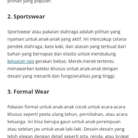
pilihan yang populer.
2. Sportswear
Sportswear atau pakaian olahraga adalah pilihan yang
nyaman untuk anak-anak yang aktif. Ini mencakup celana
pendek olahraga, kaos kaki, dan atasan yang terbuat dari
bahan yang bernapas dan elastis untuk mendukung
keluaran sgp
gerakan bebas. Merek-merek tertentu
menawarkan koleksi khusus untuk anak-anak dengan
desain yang menarik dan fungsionalitas yang tinggi.
3. Formal Wear
Pakaian formal untuk anak-anak cocok untuk acara-acara
khusus seperti pesta ulang tahun, pernikahan, atau acara
keluarga. Ini bisa berupa gaun untuk anak perempuan
atau setelan jas untuk anak laki-laki. Desain-desain yang
lebih elegan dengan detail seperti pita, renda, atau brokat