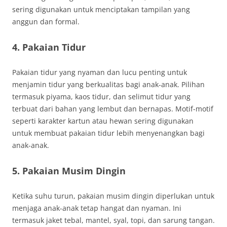
sering digunakan untuk menciptakan tampilan yang
anggun dan formal.
4. Pakaian Tidur
Pakaian tidur yang nyaman dan lucu penting untuk
menjamin tidur yang berkualitas bagi anak-anak. Pilihan
termasuk piyama, kaos tidur, dan selimut tidur yang
terbuat dari bahan yang lembut dan bernapas. Motif-motif
seperti karakter kartun atau hewan sering digunakan
untuk membuat pakaian tidur lebih menyenangkan bagi
anak-anak.
5. Pakaian Musim Dingin
Ketika suhu turun, pakaian musim dingin diperlukan untuk
menjaga anak-anak tetap hangat dan nyaman. Ini
termasuk jaket tebal, mantel, syal, topi, dan sarung tangan.