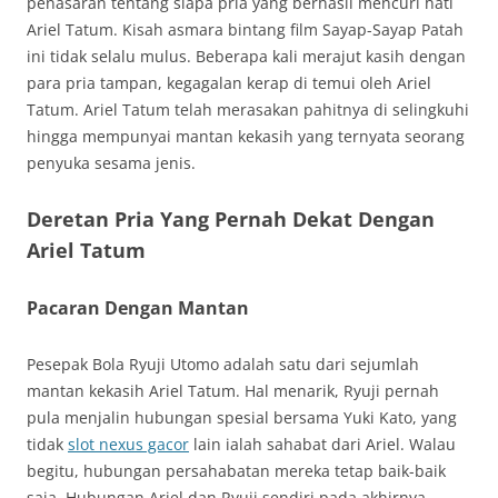
penasaran tentang siapa pria yang berhasil mencuri hati
Ariel Tatum. Kisah asmara bintang film Sayap-Sayap Patah
ini tidak selalu mulus. Beberapa kali merajut kasih dengan
para pria tampan, kegagalan kerap di temui oleh Ariel
Tatum. Ariel Tatum telah merasakan pahitnya di selingkuhi
hingga mempunyai mantan kekasih yang ternyata seorang
penyuka sesama jenis.
Deretan Pria Yang Pernah Dekat Dengan
Ariel Tatum
Pacaran Dengan Mantan
Pesepak Bola Ryuji Utomo adalah satu dari sejumlah
mantan kekasih Ariel Tatum. Hal menarik, Ryuji pernah
pula menjalin hubungan spesial bersama Yuki Kato, yang
tidak
slot nexus gacor
lain ialah sahabat dari Ariel. Walau
begitu, hubungan persahabatan mereka tetap baik-baik
saja. Hubungan Ariel dan Ryuji sendiri pada akhirnya