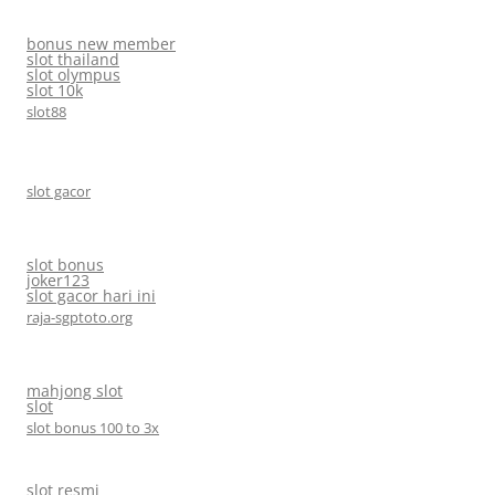
bonus new member
slot thailand
slot olympus
slot 10k
slot88
slot gacor
slot bonus
joker123
slot gacor hari ini
raja-sgptoto.org
mahjong slot
slot
slot bonus 100 to 3x
slot resmi