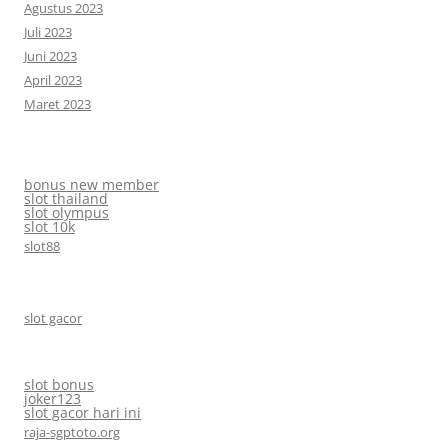
Agustus 2023
Juli 2023
Juni 2023
April 2023
Maret 2023
bonus new member
slot thailand
slot olympus
slot 10k
slot88
slot gacor
slot bonus
joker123
slot gacor hari ini
raja-sgptoto.org