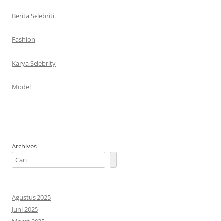
Berita Selebriti
Fashion
Karya Selebrity
Model
Archives
Agustus 2025
Juni 2025