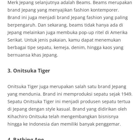
Merk Jepang selanjutnya adalah Beams. Beams merupakan
brand Jepang yang menyajikan fashion kontemporer.
Brand ini juga menjadi brand Jepang fashion yang paling
berpengaruh. Dan sekarang, beams tidak hanya ada di
Jepang melainkan juga membuka pop-up ritel di Amerika
Serikat. Untuk jenis pakaian, kamu dapat menemukan
berbagai tipe sepatu, kemeja, denim, hingga kaos yang
bernuansa khas Jepang.
3. Onitsuka Tiger
Onitsuka Tiger juga merupakan salah satu brand Jepang
yang mendunia. Brand ini memproduksi sepatu sejak 1949.
Sepatu Onitsuka Tiger ini menjadi produsen sepatu tertua
di Jepang dengan style kasual. Brand yang didirikan oleh
Kihachiro Onitsuka telah mengembangkan bisnisnya
hingga ke Indonesia dan memiliki banyak penggemar.
4. Bathing Ape