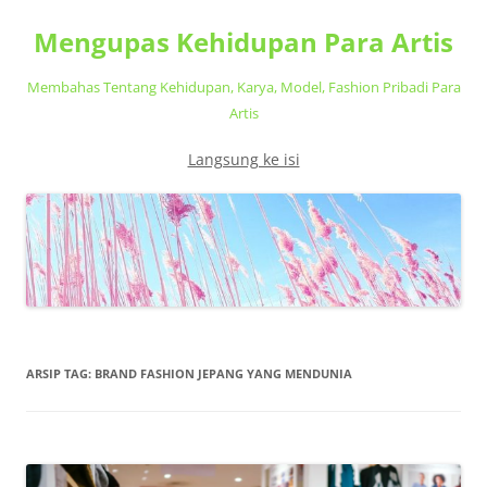
Mengupas Kehidupan Para Artis
Membahas Tentang Kehidupan, Karya, Model, Fashion Pribadi Para
Artis
Langsung ke isi
ARSIP TAG:
BRAND FASHION JEPANG YANG MENDUNIA