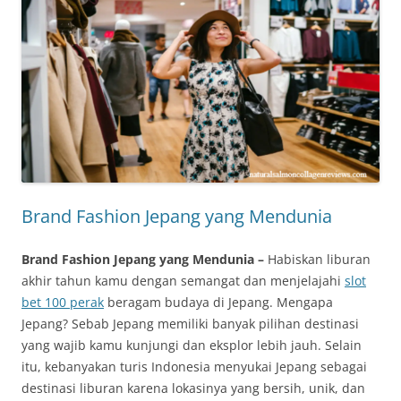
Brand Fashion Jepang yang Mendunia
Brand Fashion Jepang yang Mendunia –
Habiskan liburan
akhir tahun kamu dengan semangat dan menjelajahi
slot
bet 100 perak
beragam budaya di Jepang. Mengapa
Jepang? Sebab Jepang memiliki banyak pilihan destinasi
yang wajib kamu kunjungi dan eksplor lebih jauh. Selain
itu, kebanyakan turis Indonesia menyukai Jepang sebagai
destinasi liburan karena lokasinya yang bersih, unik, dan