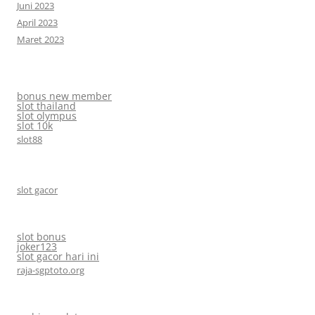
Juni 2023
April 2023
Maret 2023
bonus new member
slot thailand
slot olympus
slot 10k
slot88
slot gacor
slot bonus
joker123
slot gacor hari ini
raja-sgptoto.org