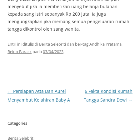
menyebut jika ia memberikan uang belanja bulanan
kepada sang istri sebanyak Rp 200 juta. Ia juga
mengungkapkan jika memang semua pengeluaran rumah
tangga dikontrol oleh sang wanita.
Entri ini ditulis di
Berita Selebriti
dan ber-tag
Andhika Pratama
,
Reino Barack
pada
03/04/2023
.
Navigasi
←
Persiapan Atta Dan Aurel
6 Fakta Kondisi Rumah
Tulisan
Menyambut Kelahiran Baby A
Tangga Sandra Dewi
→
Categories
Berita Selebriti