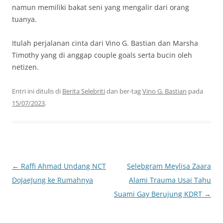
namun memiliki bakat seni yang mengalir dari orang
tuanya.
Itulah perjalanan cinta dari Vino G. Bastian dan Marsha
Timothy yang di anggap couple goals serta bucin oleh
netizen.
Entri ini ditulis di
Berita Selebriti
dan ber-tag
Vino G. Bastian
pada
15/07/2023
.
Navigasi
←
Raffi Ahmad Undang NCT
Selebgram Meylisa Zaara
Tulisan
DoJaeJung ke Rumahnya
Alami Trauma Usai Tahu
Suami Gay Berujung KDRT
→