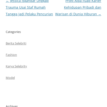
Navigasi
←
Jessica Iskandar Ungkap
Profil Alba Fuad Karier
Tulisan
Trauma Usai Staf Rumah
Kehidupan Pribadi dan
Tangga Jadi Pelaku Pencurian
Warisan di Dunia Hiburan
→
Categories
Berita Selebriti
Fashion
Karya Selebrity
Model
Archives