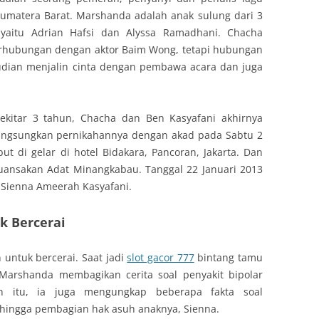
umatera Barat. Marshanda adalah anak sulung dari 3
 yaitu Adrian Hafsi dan Alyssa Ramadhani. Chacha
erhubungan dengan aktor Baim Wong, tetapi hubungan
udian menjalin cinta dengan pembawa acara dan juga
sekitar 3 tahun, Chacha dan Ben Kasyafani akhirnya
elangsungkan pernikahannya dengan akad pada Sabtu 2
ut di gelar di hotel Bidakara, Pancoran, Jakarta. Dan
nuansakan Adat Minangkabau. Tanggal 22 Januari 2013
Sienna Ameerah Kasyafani.
 Bercerai
ntuk bercerai. Saat jadi
slot gacor 777
bintang tamu
s Marshanda membagikan cerita soal penyakit bipolar
an itu, ia juga mengungkap beberapa fakta soal
 hingga pembagian hak asuh anaknya, Sienna.