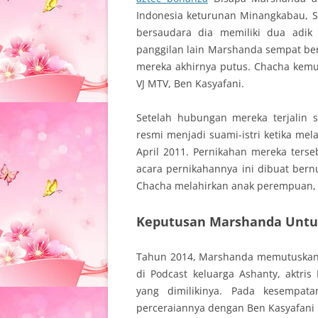
Indonesia keturunan Minangkabau, S
bersaudara dia memiliki dua adik
panggilan lain Marshanda sempat b
mereka akhirnya putus. Chacha kem
VJ MTV, Ben Kasyafani.
Setelah hubungan mereka terjalin 
resmi menjadi suami-istri ketika m
April 2011. Pernikahan mereka terseb
acara pernikahannya ini dibuat ber
Chacha melahirkan anak perempuan, 
Keputusan Marshanda Untuk
Tahun 2014, Marshanda memutuskan u
di Podcast keluarga Ashanty, aktri
yang dimilikinya. Pada kesempat
perceraiannya dengan Ben Kasyafani