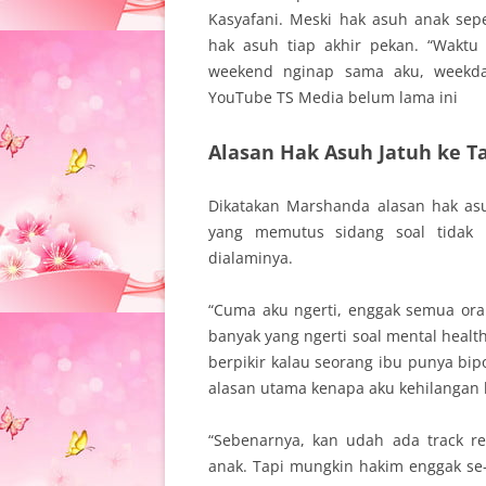
Kasyafani. Meski hak asuh anak se
hak asuh tiap akhir pekan. “Waktu
weekend nginap sama aku, weekda
YouTube TS Media belum lama ini
Alasan Hak Asuh Jatuh ke T
Dikatakan Marshanda alasan hak as
yang memutus sidang soal tidak 
dialaminya.
“Cuma aku ngerti, enggak semua ora
banyak yang ngerti soal mental healt
berpikir kalau seorang ibu punya bip
alasan utama kenapa aku kehilangan 
“Sebenarnya, kan udah ada track rec
anak. Tapi mungkin hakim enggak se-e