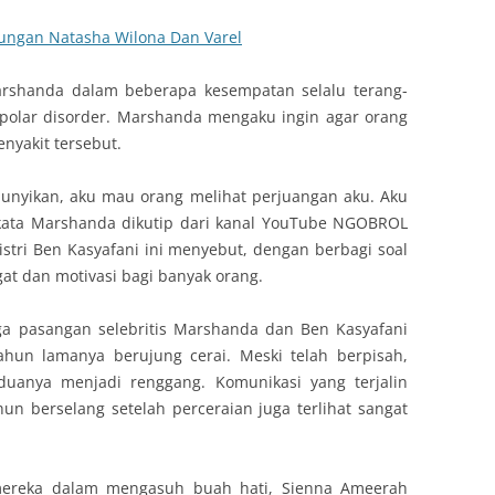
ngan Natasha Wilona Dan Varel
Marshanda dalam beberapa kesempatan selalu terang-
polar disorder. Marshanda mengaku ingin agar orang
nyakit tersebut.
unyikan, aku mau orang melihat perjuangan aku. Aku
,” kata Marshanda dikutip dari kanal YouTube NGOBROL
stri Ben Kasyafani ini menyebut, dengan berbagi soal
gat dan motivasi bagi banyak orang.
ga pasangan selebritis Marshanda dan Ben Kasyafani
ahun lamanya berujung cerai. Meski telah berpisah,
anya menjadi renggang. Komunikasi yang terjalin
n berselang setelah perceraian juga terlihat sangat
mereka dalam mengasuh buah hati, Sienna Ameerah