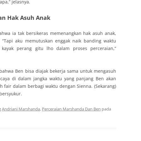
pa,” jelasnya.
an Hak Asuh Anak
hwa ia tak bersikeras memenangkan hak asuh anak,
ik. “Tapi aku memutuskan enggak naik banding waktu
 kayak perang gitu lho dalam proses perceraian,”
i bahwa Ben bisa diajak bekerja sama untuk mengasuh
ercaya di dalam jangka waktu yang panjang Ben akan
h fair dalam berbagi waktu dengan Sienna. (Sekarang)
bersyukur.
g
Andriani Marshanda
,
Perceraian Marshanda Dan Ben
pada