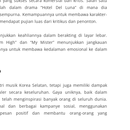
 yang sukses secara komersial dan kritis. Salah satu
alah dalam drama “Hotel Del Luna” di mana dia
 sempurna. Kemampuannya untuk membawa karakter-
mendapat pujian luas dari kritikus dan penonton.
njukkan keahliannya dalam berakting di layar lebar.
eam High” dan “My Mister” menunjukkan jangkauan
nnya untuk membawa kedalaman emosional ke dalam
p
ri musik Korea Selatan, tetapi juga memiliki dampak
ler secara keseluruhan. Gaya uniknya, baik dalam
telah menginspirasi banyak orang di seluruh dunia.
mal dan berbagai kampanye sosial, menggunakan
 pesan positif dan membantu orang-orang yang