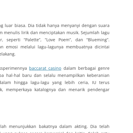
ng luar biasa. Dia tidak hanya menyanyi dengan suara
am menulis lirik dan menciptakan musik. Sejumlah lagu
r, seperti “Palette”, “Love Poem”, dan “Blueming”.
 emosi melalui lagu-lagunya membuatnya dicintai
elakang.
 eksperimennya
baccarat casino
dalam berbagai genre
oba hal-hal baru dan selalu menampilkan keberanian
dalam hingga lagu-lagu yang lebih ceria, IU terus
ik, memperkaya katalognya dan menarik pendengar
telah menunjukkan bakatnya dalam akting. Dia telah