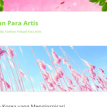
n Para Artis
, Fashion Pribadi Para Artis
Langsung
ke
isi
a Korea yang Menginspirasi