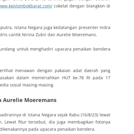
/www.kgplombokbarat.com/
cokelat dengan blangkon di
putra, Istana Negara juga kedatangan presenter Indra
aktris cantik Nirina Zubir dan Aurelie Moeremans.
 diundang untuk menghadiri upacara penaikan bendera
 terlihat menawan dengan pakaian adat daerah yang
irasakan dalam memeriahkan HUT ke-78 RI pada 17
edia sosial masing-masing.
a Aurelie Moeremans
irannya di Istana Negara sejak Rabu (16/8/23) lewat
m. Lewat fitur tersebut, dia juga membagikan fotonya
dikenakannya pada upacara penaikan bendera.