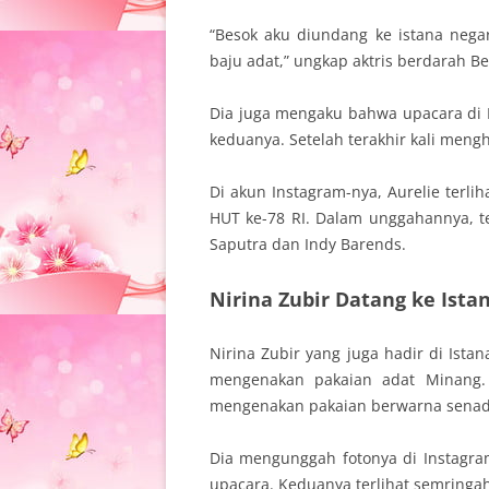
“Besok aku diundang ke istana negar
baju adat,” ungkap aktris berdarah Be
Dia juga mengaku bahwa upacara di 
keduanya. Setelah terakhir kali meng
Di akun Instagram-nya, Aurelie ter
HUT ke-78 RI. Dalam unggahannya, ter
Saputra dan Indy Barends.
Nirina Zubir Datang ke Ist
Nirina Zubir yang juga hadir di Ist
mengenakan pakaian adat Minang. 
mengenakan pakaian berwarna senad
Dia mengunggah fotonya di Instagra
upacara. Keduanya terlihat semringah