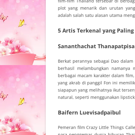
film-film Thailand tersebar di berb
plot yang menarik dan urutan yang 
adalah salah satu alasan utama meng
5 Artis Terkenal yang Paling
Sananthachat Thanapatpisa
Berkat perannya sebagai Dao dalam
berhasil melambungkan namanya m
berbagai macam karakter dalam film,
yang akrab di panggil Fon ini memi
siapapun yang melihatnya ikut terse
natural, seperti menggunakan lipstic
Baifern Luevisadpaibul
Pemeran film Crazy Little Things Cal
para penggemar dunia hiburan Thail