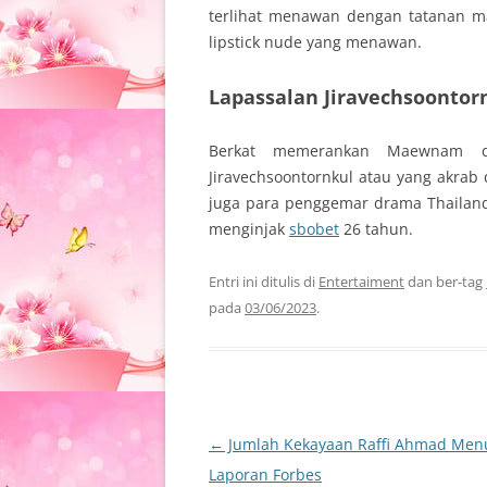
terlihat menawan dengan tatanan 
lipstick nude yang menawan.
Lapassalan Jiravechsoontor
Berkat memerankan Maewnam da
Jiravechsoontornkul atau yang akrab 
juga para penggemar drama Thailand.
menginjak
sbobet
26 tahun.
Entri ini ditulis di
Entertaiment
dan ber-tag
pada
03/06/2023
.
Navigasi
←
Jumlah Kekayaan Raffi Ahmad Men
Tulisan
Laporan Forbes