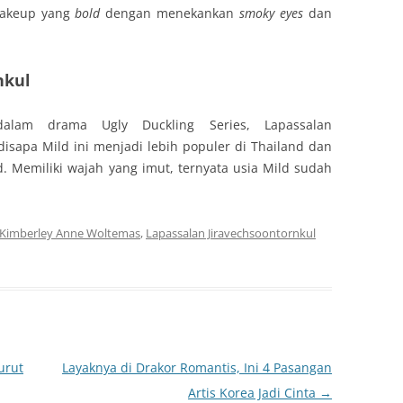
makeup yang
bold
dengan menekankan
smoky eyes
dan
nkul
lam drama Ugly Duckling Series, Lapassalan
disapa Mild ini menjadi lebih populer di Thailand dan
 Memiliki wajah yang imut, ternyata usia Mild sudah
Kimberley Anne Woltemas
,
Lapassalan Jiravechsoontornkul
urut
Layaknya di Drakor Romantis, Ini 4 Pasangan
Artis Korea Jadi Cinta
→