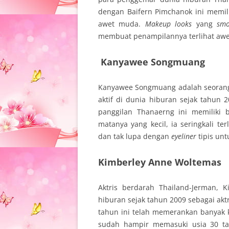
dengan Baifern Pimchanok ini memil
awet muda.
Makeup looks
yang
sm
membuat penampilannya terlihat aw
Kanyawee Songmuang
Kanyawee Songmuang adalah seorang 
aktif di dunia hiburan sejak tahun
panggilan Thanaerng ini memiliki
matanya yang kecil, ia seringkali t
dan tak lupa dengan
eyeliner
tipis un
Kimberley Anne Woltemas
Aktris berdarah Thailand-Jerman, 
hiburan sejak tahun 2009 sebagai akt
tahun ini telah memerankan banyak 
sudah hampir memasuki usia 30 tah