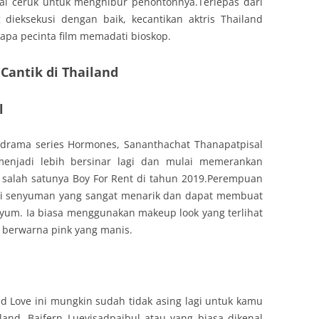
agai ceruk untuk menghibur penontonnya.Terlepas dari
dieksekusi dengan baik, kecantikan aktris Thailand
apa pecinta film memadati bioskop.
 Cantik di Thailand
l
 drama series Hormones, Sananthachat Thanapatpisal
enjadi lebih bersinar lagi dan mulai memerankan
 salah satunya Boy For Rent di tahun 2019.Perempuan
liki senyuman yang sangat menarik dan dapat membuat
nyum. Ia biasa menggunakan makeup look yang terlihat
k berwarna pink yang manis.
led Love ini mungkin sudah tidak asing lagi untuk kamu
and. Baifern Luevisadpaibul atau yang biasa dikenal