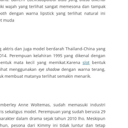
iki wajah yang terlihat sangat memesona dan tampak
ooth
dengan warna lipstick yang terlihat natural ini
et muda
aktris dan juga model berdarah Thailand-China yang
 2014. Perempuan kelahiran 1995 yang dikenal dengan
 bentuk mata kecil yang memikat.Karena
slot
bentuk
erlihat menggunakan
eye shadow
dengan warna terang,
tuk membuat matanya terlihat semakin menarik.
Kimberley Anne Woltemas, sudah memasuki industri
ris sekaligus model. Perempuan yang sudah berusia 29
karakter dalam drama sejak tahun 2010 lho. Meskipun
un, pesona dari Kimmy ini tidak luntur dan tetap