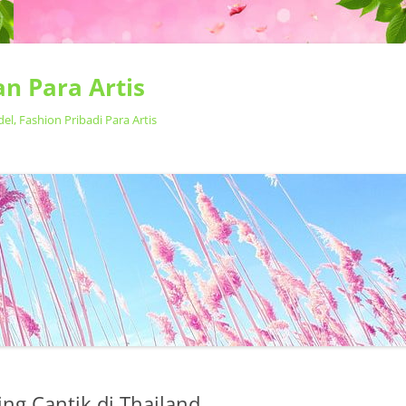
n Para Artis
, Fashion Pribadi Para Artis
Langsung
ke
isi
ing Cantik di Thailand