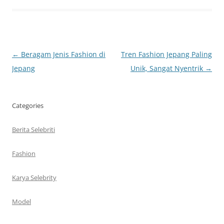
Navigasi
←
Beragam Jenis Fashion di
Tren Fashion Jepang Paling
Tulisan
Jepang
Unik, Sangat Nyentrik
→
Categories
Berita Selebriti
Fashion
Karya Selebrity
Model