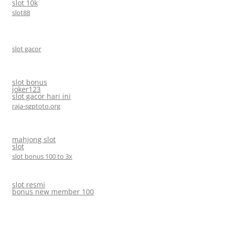
slot 10k
slot88
slot gacor
slot bonus
joker123
slot gacor hari ini
raja-sgptoto.org
mahjong slot
slot
slot bonus 100 to 3x
slot resmi
bonus new member 100