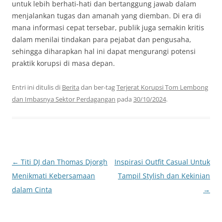
untuk lebih berhati-hati dan bertanggung jawab dalam
menjalankan tugas dan amanah yang diemban. Di era di
mana informasi cepat tersebar, publik juga semakin kritis
dalam menilai tindakan para pejabat dan pengusaha,
sehingga diharapkan hal ini dapat mengurangi potensi
praktik korupsi di masa depan.
Entri ini ditulis di
Berita
dan ber-tag
Terjerat Korupsi Tom Lembong
dan Imbasnya Sektor Perdagangan
pada
30/10/2024
.
Navigasi
←
Titi DJ dan Thomas Djorgh
Inspirasi Outfit Casual Untuk
Tulisan
Menikmati Kebersamaan
Tampil Stylish dan Kekinian
dalam Cinta
→