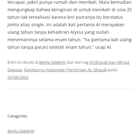
tercapai, yakni punya rumah dan menikah. Maia kemudian
mengungkap bahwa keinginan Al untuk menikah di usia 25
tahun tak terealisasi karena kini putranya itu berstatus
jomlo alias single. Ini adalah kali pertama Al merayakan
ulang tahun tanpa kehadiran Alyssa yang sudah
menemaninya selama enam tahun. “Ya (pertama kali ulang
tahun tanpa pacar) setelah enam tahun,” ucap Al.
Entri ini ditulis di
Berita Selebriti
dan ber-tag
Al-Ghazali Dan Allyssa
Daguise
,
Kandasnya Hubungan Percintaan AL-Ghazali
pada
02/04/2023
.
Categories
Berita Selebriti