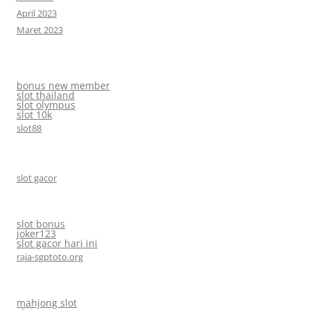
April 2023
Maret 2023
bonus new member
slot thailand
slot olympus
slot 10k
slot88
slot gacor
slot bonus
joker123
slot gacor hari ini
raja-sgptoto.org
mahjong slot