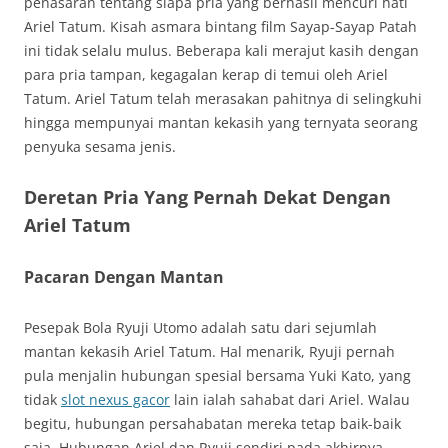
penasaran tentang siapa pria yang berhasil mencuri hati
Ariel Tatum. Kisah asmara bintang film Sayap-Sayap Patah
ini tidak selalu mulus. Beberapa kali merajut kasih dengan
para pria tampan, kegagalan kerap di temui oleh Ariel
Tatum. Ariel Tatum telah merasakan pahitnya di selingkuhi
hingga mempunyai mantan kekasih yang ternyata seorang
penyuka sesama jenis.
Deretan Pria Yang Pernah Dekat Dengan
Ariel Tatum
Pacaran Dengan Mantan
Pesepak Bola Ryuji Utomo adalah satu dari sejumlah
mantan kekasih Ariel Tatum. Hal menarik, Ryuji pernah
pula menjalin hubungan spesial bersama Yuki Kato, yang
tidak
slot nexus gacor
lain ialah sahabat dari Ariel. Walau
begitu, hubungan persahabatan mereka tetap baik-baik
saja. Hubungan Ariel dan Ryuji sendiri pada akhirnya