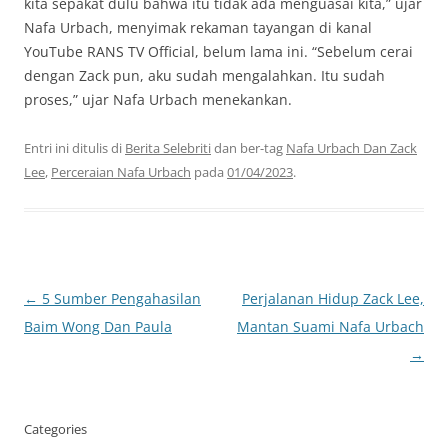
kita sepakat dulu bahwa itu tidak ada menguasai kita,” ujar
Nafa Urbach, menyimak rekaman tayangan di kanal
YouTube RANS TV Official, belum lama ini. “Sebelum cerai
dengan Zack pun, aku sudah mengalahkan. Itu sudah
proses,” ujar Nafa Urbach menekankan.
Entri ini ditulis di
Berita Selebriti
dan ber-tag
Nafa Urbach Dan Zack
Lee
,
Perceraian Nafa Urbach
pada
01/04/2023
.
Navigasi
←
5 Sumber Pengahasilan
Perjalanan Hidup Zack Lee,
Tulisan
Baim Wong Dan Paula
Mantan Suami Nafa Urbach
→
Categories