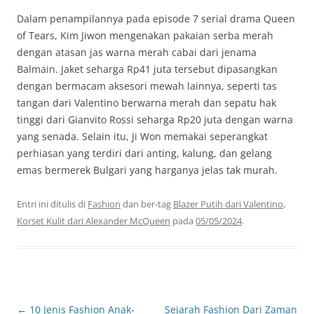
Dalam penampilannya pada episode 7 serial drama Queen
of Tears, Kim Jiwon mengenakan pakaian serba merah
dengan atasan jas warna merah cabai dari jenama
Balmain. Jaket seharga Rp41 juta tersebut dipasangkan
dengan bermacam aksesori mewah lainnya, seperti tas
tangan dari Valentino berwarna merah dan sepatu hak
tinggi dari Gianvito Rossi seharga Rp20 juta dengan warna
yang senada. Selain itu, Ji Won memakai seperangkat
perhiasan yang terdiri dari anting, kalung, dan gelang
emas bermerek Bulgari yang harganya jelas tak murah.
Entri ini ditulis di
Fashion
dan ber-tag
Blazer Putih dari Valentino
,
Korset Kulit dari Alexander McQueen
pada
05/05/2024
.
Navigasi
←
10 Jenis Fashion Anak-
Sejarah Fashion Dari Zaman