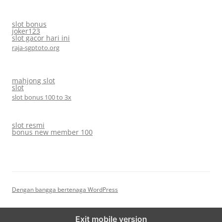
slot bonus
joker123
slot gacor hari ini
raja-sgptoto.org
mahjong slot
slot
slot bonus 100 to 3x
slot resmi
bonus new member 100
Dengan bangga bertenaga WordPress
Exit mobile version