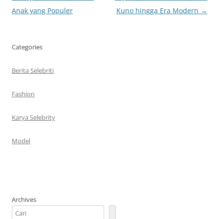
Tulisan
Anak yang Populer
Kuno hingga Era Modern
→
Categories
Berita Selebriti
Fashion
Karya Selebrity
Model
Archives