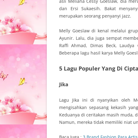
asli Meliana Cessy Goeslaw, dia me
dan Ersi Sukaesih. Bakat menyany
merupakan seorang penyanyi jazz.
Melly Goeslaw di kenal melalui gru
Ayunir. Lalu, dia juga sempat membe
Raffi Ahmad, Dimas Beck, Laudya C
Beberapa lagu hasil karya Melly Goes
5 Lagu Populer Yang Di Cip
Jika
Lagu Jika ini di nyanyikan oleh M
mengisahkan sepasang kekasih yan
Keduanya di ceritakan masih muda, 
Namun, mereka tidak memiliki niat un
Baca Juga :
3 Brand Fashion Para Artis