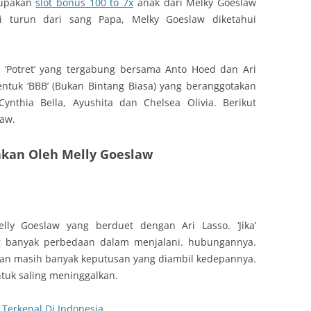
rupakan
slot bonus 100 to 7x
anak dari Melky Goeslaw
i turun dari sang Papa, Melky Goeslaw diketahui
p ‘Potret’ yang tergabung bersama Anto Hoed dan Ari
ntuk ‘BBB’ (Bukan Bintang Biasa) yang beranggotakan
ynthia Bella, Ayushita dan Chelsea Olivia. Berikut
law.
takan Oleh Melly Goeslaw
elly Goeslaw yang berduet dengan Ari Lasso. ‘Jika’
g banyak perbedaan dalam menjalani. hubungannya.
dan masih banyak keputusan yang diambil kedepannya.
tuk saling meninggalkan.
 Terkenal Di Indonesia